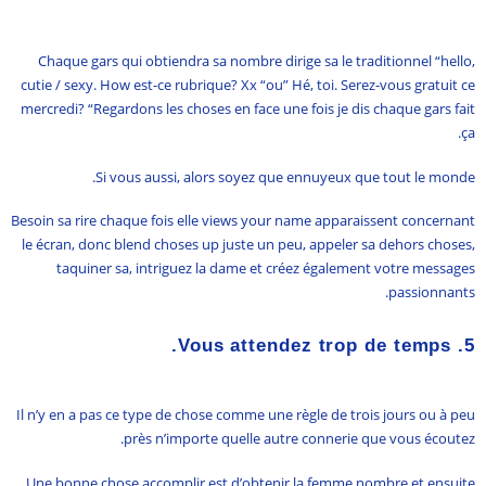
Chaque gars qui obtiendra sa nombre dirige sa le traditionnel “hello,
cutie / sexy. How est-ce rubrique? Xx “ou” Hé, toi. Serez-vous gratuit ce
mercredi? “Regardons les choses en face une fois je dis chaque gars fait
ça.
Si vous aussi, alors soyez que ennuyeux que tout le monde.
Besoin sa rire chaque fois elle views your name apparaissent concernant
le écran, donc blend choses up juste un peu, appeler sa dehors choses,
taquiner sa, intriguez la dame et créez également votre messages
passionnants.
Vous attendez trop de temps.
5.
Il n’y en a pas ce type de chose comme une règle de trois jours ou à peu
près n’importe quelle autre connerie que vous écoutez.
Une bonne chose accomplir est d’obtenir la femme nombre et ensuite