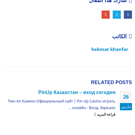
شارك هذا المقال
الكاتب
hekmat khanfar
RELATED
POSTS
PinUp Казахстан – вход сегодня
26
Пин Ап Казино Официальный сайт | Pin Up Casino играть
مارس
онлайн - Вход, Зеркало ...
قراءة المزيد