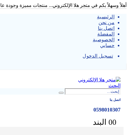
أهلاً وسهلاً بكم في متجر هلا الإلكتروني... منتجات مميزة وجودة عالي
الرئيسية
من نحن
إتصل بنا
المفضلة
الخصوصية
حسابي
تسجيل الدخول
|
البحث
اتصل بنا
0598010307
0 البند
0