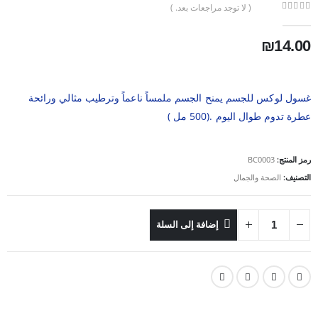
( لا توجد مراجعات بعد. )
out of 5
0
₪
14.00
غسول لوكس للجسم يمنح الجسم ملمساً ناعماً وترطيب مثالي ورائحة
عطرة تدوم طوال اليوم .(500 مل )
رمز المنتج:
BC0003
التصنيف:
الصحة والجمال
إضافة إلى السلة