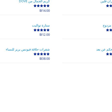
ان فلين
كريم الجمال من DOVE
₪
14.00
out of 5
0
 مزدوج
ستارة تواليت
₪
12.00
out of 5
0
حكم عن بعد
شفرات حلاقة فيونس بريز للنساء
₪
38.00
out of 5
0