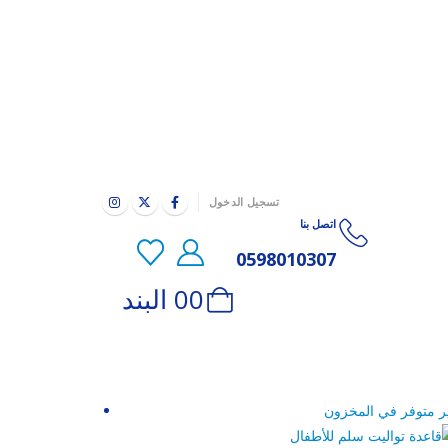
|
تسجيل الدخول
اتصل بنا
0598010307
0 البند
0
ر متوفر في المخزون
-33%