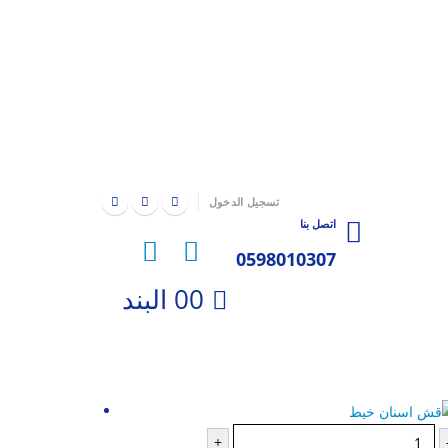
|
تسجيل الدخول
اتصل بنا
0598010307
0 البند
0
-40%
+