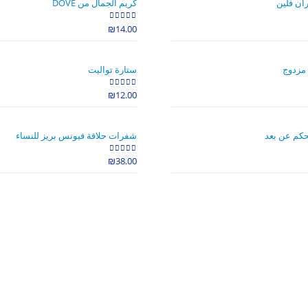
ان فلين
كريم الجمال من DOVE
₪
14.00
out of 5
0
 مزدوج
ستارة تواليت
₪
12.00
out of 5
0
حكم عن بعد
شفرات حلاقة فيونس بريز للنساء
₪
38.00
out of 5
0