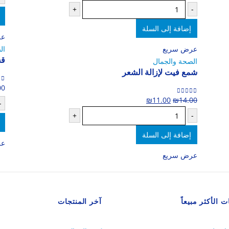
+
-
إضافة إلى السلة
عر
عرض سريع
ال
قش
الصحة والجمال
شمع فيت لإزالة الشعر
00
t of 5
0
السعر
السعر
₪
11.00
₪
14.00
out of 5
0
-
الأصلي
الحالي
+
-
هو:
هو:
إضافة إلى السلة
₪11.00.
₪14.00.
عر
عرض سريع
ت الأكثر مبيعاً
آخر المنتجات