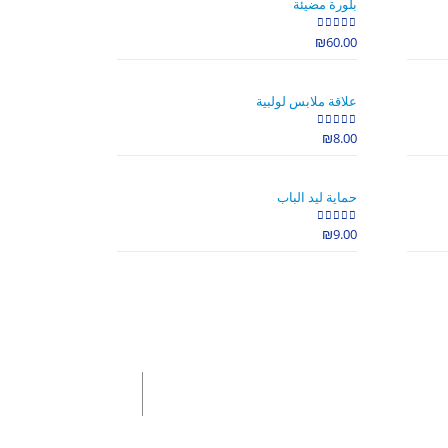
بلورة مضيئة
₪
60.00
out of 5
0
علاقة ملابس لولبية
₪
8.00
out of 5
0
حماية ليد الباب
₪
9.00
out of 5
0