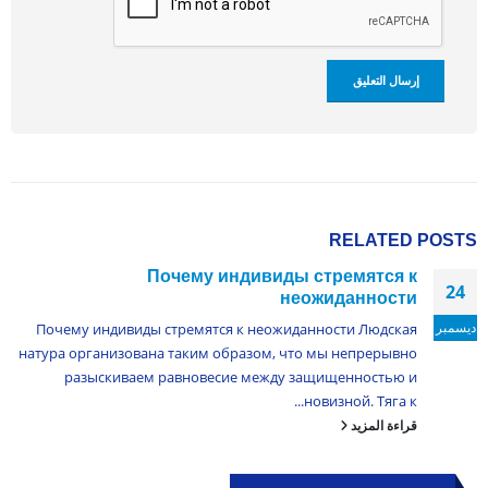
RELATED
POSTS
Почему индивиды стремятся к
24
неожиданности
ديسمبر
Почему индивиды стремятся к неожиданности Людская
натура организована таким образом, что мы непрерывно
разыскиваем равновесие между защищенностью и
новизной. Тяга к...
قراءة المزيد