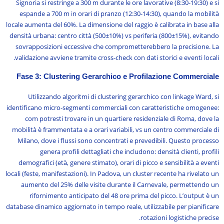
Signoria si restringe a 300 m durante le ore lavorative (8:30-19:30) e si
espande a 700 m in orari di pranzo (12:30-14:30), quando la mobilità
locale aumenta del 60%. La dimensione del raggio è calibrata in base alla
densità urbana: centro città (500±10%) vs periferia (800±15%), evitando
sovrapposizioni eccessive che comprometterebbero la precisione. La
validazione avviene tramite cross-check con dati storici e eventi locali.
Fase 3: Clustering Gerarchico e Profilazione Commerciale
Utilizzando algoritmi di clustering gerarchico con linkage Ward, si
identificano micro-segmenti commerciali con caratteristiche omogenee:
com potresti trovare in un quartiere residenziale di Roma, dove la
mobilità è frammentata e a orari variabili, vs un centro commerciale di
Milano, dove i flussi sono concentrati e prevedibili. Questo processo
genera profili dettagliati che includono: densità clienti, profili
demografici (età, genere stimato), orari di picco e sensibilità a eventi
locali (feste, manifestazioni). In Padova, un cluster recente ha rivelato un
aumento del 25% delle visite durante il Carnevale, permettendo un
rifornimento anticipato del 48 ore prima del picco. L’output è un
database dinamico aggiornato in tempo reale, utilizzabile per pianificare
rotazioni logistiche precise.