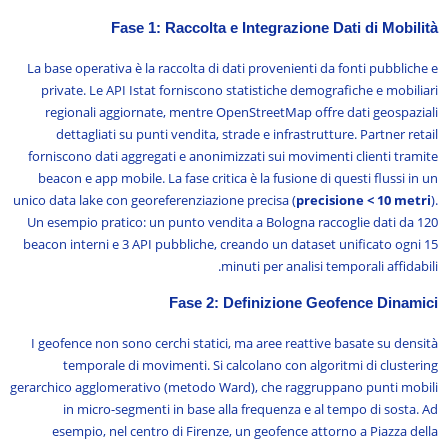
Fase 1: Raccolta e Integrazione Dati di Mobilità
La base operativa è la raccolta di dati provenienti da fonti pubbliche e
private. Le API Istat forniscono statistiche demografiche e mobiliari
regionali aggiornate, mentre OpenStreetMap offre dati geospaziali
dettagliati su punti vendita, strade e infrastrutture. Partner retail
forniscono dati aggregati e anonimizzati sui movimenti clienti tramite
beacon e app mobile. La fase critica è la fusione di questi flussi in un
unico data lake con georeferenziazione precisa (
precisione < 10 metri
).
Un esempio pratico: un punto vendita a Bologna raccoglie dati da 120
beacon interni e 3 API pubbliche, creando un dataset unificato ogni 15
minuti per analisi temporali affidabili.
Fase 2: Definizione Geofence Dinamici
I geofence non sono cerchi statici, ma aree reattive basate su densità
temporale di movimenti. Si calcolano con algoritmi di clustering
gerarchico agglomerativo (metodo Ward), che raggruppano punti mobili
in micro-segmenti in base alla frequenza e al tempo di sosta. Ad
esempio, nel centro di Firenze, un geofence attorno a Piazza della