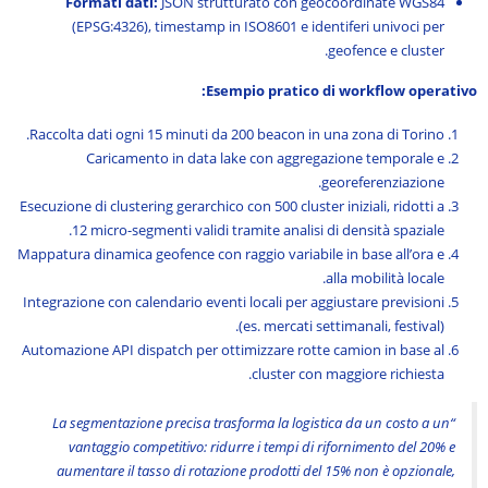
Formati dati:
JSON strutturato con geocoordinate WGS84
(EPSG:4326), timestamp in ISO8601 e identiferi univoci per
geofence e cluster.
Esempio pratico di workflow operativo:
Raccolta dati ogni 15 minuti da 200 beacon in una zona di Torino.
Caricamento in data lake con aggregazione temporale e
georeferenziazione.
Esecuzione di clustering gerarchico con 500 cluster iniziali, ridotti a
12 micro-segmenti validi tramite analisi di densità spaziale.
Mappatura dinamica geofence con raggio variabile in base all’ora e
alla mobilità locale.
Integrazione con calendario eventi locali per aggiustare previsioni
(es. mercati settimanali, festival).
Automazione API dispatch per ottimizzare rotte camion in base al
cluster con maggiore richiesta.
“La segmentazione precisa trasforma la logistica da un costo a un
vantaggio competitivo: ridurre i tempi di rifornimento del 20% e
aumentare il tasso di rotazione prodotti del 15% non è opzionale,