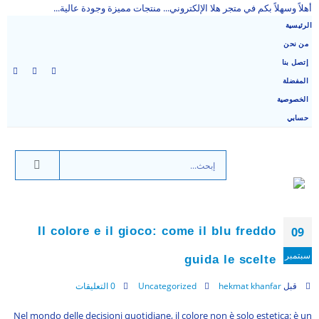
أهلاً وسهلاً بكم في متجر هلا الإلكتروني... منتجات مميزة وجودة عالية...
الرئيسية
من نحن
إتصل بنا
المفضلة
الخصوصية
حسابي
Il colore e il gioco: come il blu freddo
09
سبتمبر
guida le scelte
قبل
hekmat khanfar
Uncategorized
0 التعليقات
Nel mondo delle decisioni quotidiane, il colore non è solo estetica: è un