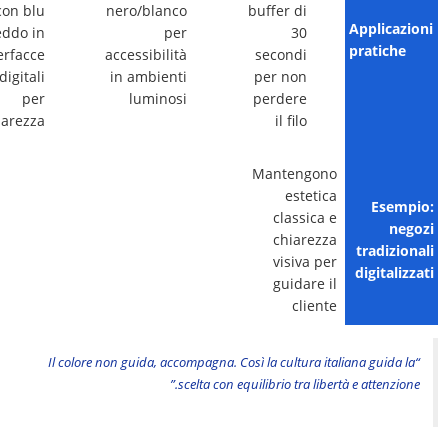
con blu
nero/blanco
buffer di
Applicazioni
eddo in
per
30
pratiche
erfacce
accessibilità
secondi
digitali
in ambienti
per non
per
luminosi
perdere
iarezza
il filo
Mantengono
estetica
Esempio:
classica e
negozi
chiarezza
tradizionali
visiva per
digitalizzati
guidare il
cliente
“Il colore non guida, accompagna. Così la cultura italiana guida la
scelta con equilibrio tra libertà e attenzione.”