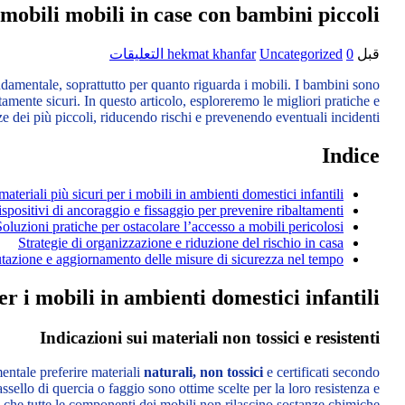
 mobili mobili in case con bambini piccoli
قبل
0 التعليقات
Uncategorized
hekmat khanfar
ondamentale, soprattutto per quanto riguarda i mobili. I bambini sono
amente sicuri. In questo articolo, esploreremo le migliori pratiche e
nze dei più piccoli, riducendo rischi e prevenendo eventuali incidenti.
Indice
ateriali più sicuri per i mobili in ambienti domestici infantili
spositivi di ancoraggio e fissaggio per prevenire ribaltamenti
Soluzioni pratiche per ostacolare l’accesso a mobili pericolosi
Strategie di organizzazione e riduzione del rischio in casa
tazione e aggiornamento delle misure di sicurezza nel tempo
er i mobili in ambienti domestici infantili
Indicazioni sui materiali non tossici e resistenti
mentale preferire materiali
naturali, non tossici
e certificati secondo
lo di quercia o faggio sono ottime scelte per la loro resistenza e
e che tutte le componenti dei mobili non rilascino sostanze chimiche