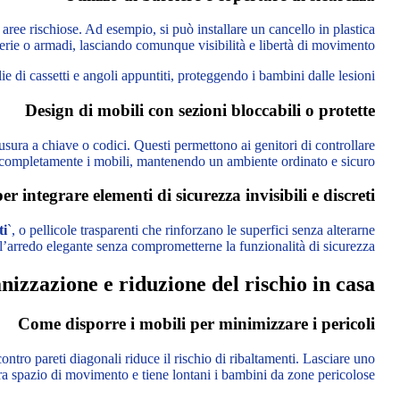
 aree rischiose. Ad esempio, si può installare un cancello in plastica
rerie o armadi, lasciando comunque visibilità e libertà di movimento.
e di cassetti e angoli appuntiti, proteggendo i bambini dalle lesioni.
Design di mobili con sezioni bloccabili o protette
sura a chiave o codici. Questi permettono ai genitori di controllare
completamente i mobili, mantenendo un ambiente ordinato e sicuro.
r integrare elementi di sicurezza invisibili e discreti
ti
`, o pellicole trasparenti che rinforzano le superfici senza alterarne
l’arredo elegante senza comprometterne la funzionalità di sicurezza.
nizzazione e riduzione del rischio in casa
Come disporre i mobili per minimizzare i pericoli
ntro pareti diagonali riduce il rischio di ribaltamenti. Lasciare uno
ura spazio di movimento e tiene lontani i bambini da zone pericolose.