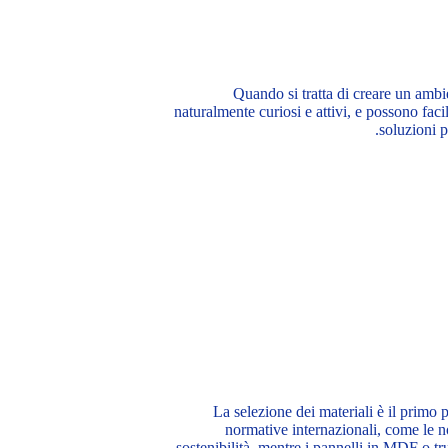
Quando si tratta di creare un ambi
naturalmente curiosi e attivi, e possono fac
soluzioni p
La selezione dei materiali è il primo 
normative internazionali, come le 
sostenibilità, mentre i pannelli in MDF o t