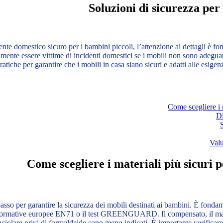
Soluzioni di sicurezza per
ente domestico sicuro per i bambini piccoli, l’attenzione ai dettagli è f
ilmente essere vittime di incidenti domestici se i mobili non sono adeguat
ratiche per garantire che i mobili in casa siano sicuri e adatti alle esige
Come scegliere i m
Di
Valu
Come scegliere i materiali più sicuri p
passo per garantire la sicurezza dei mobili destinati ai bambini. È fonda
normative europee EN71 o il test GREENGUARD. Il compensato, il massel
ruciolare privi di formaldeide sono meno indicati. È importante verificar