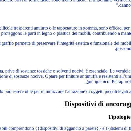
dannos
ellicole trasparenti antiurto o le tappetature in gomma, sono efficaci per r
 proteggono le parti in legno o plastica dei mobili, contribuendo a mante
graffio permette di preservare l’integrità estetica e funzionale dei mobil
possono 
ua, prive di sostanze tossiche o solventi nocivi, è essenziale. Le vernic
tione di sostanze nocive. Optare per finiture antimuffa e resistenti all’
.
più igienico. Per approf
llo può essere utile per minimizzare l’attrazione di oggetti piccoli legati 
Dispositivi di ancorag
Tipologie 
bili comprendono {{dispositivi di aggancio a parete}} e {{sistemi di fis