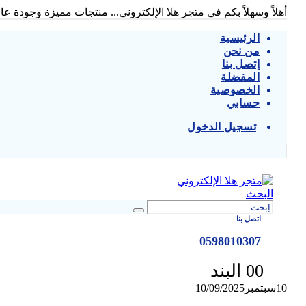
أهلاً وسهلاً بكم في متجر هلا الإلكتروني... منتجات مميزة وجودة عالي
الرئيسية
من نحن
إتصل بنا
المفضلة
الخصوصية
حسابي
تسجيل الدخول
|
البحث
اتصل بنا
0598010307
0 البند
0
10
سبتمبر
10/09/2025