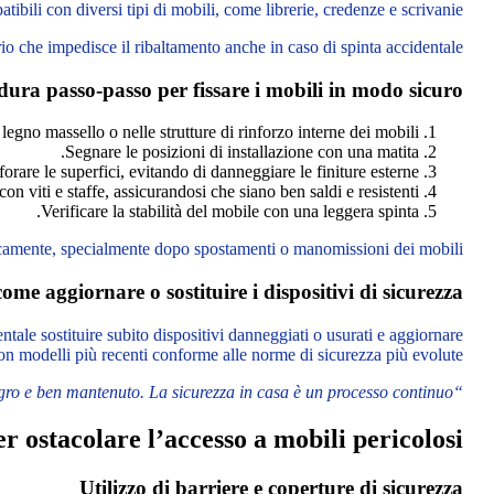
atibili con diversi tipi di mobili, come librerie, credenze e scrivanie.
rio che impedisce il ribaltamento anche in caso di spinta accidentale.
dura passo-passo per fissare i mobili in modo sicuro
 legno massello o nelle strutture di rinforzo interne dei mobili.
Segnare le posizioni di installazione con una matita.
rare le superfici, evitando di danneggiare le finiture esterne.
con viti e staffe, assicurandosi che siano ben saldi e resistenti.
Verificare la stabilità del mobile con una leggera spinta.
icamente, specialmente dopo spostamenti o manomissioni dei mobili.
me aggiornare o sostituire i dispositivi di sicurezza
ale sostituire subito dispositivi danneggiati o usurati e aggiornare
con modelli più recenti conforme alle norme di sicurezza più evolute.
“Un sistema di fissaggio funziona solo se è integro e ben mantenuto. La sicurezza in casa è un processo continuo.”
r ostacolare l’accesso a mobili pericolosi
Utilizzo di barriere e coperture di sicurezza