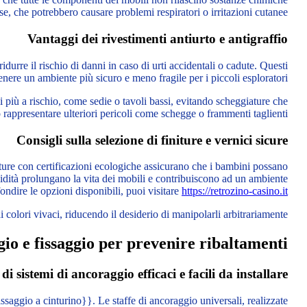
e, che potrebbero causare problemi respiratori o irritazioni cutanee.”
Vantaggi dei rivestimenti antiurto e antigraffio
idurre il rischio di danni in caso di urti accidentali o cadute. Questi
nere un ambiente più sicuro e meno fragile per i piccoli esploratori.
i più a rischio, come sedie o tavoli bassi, evitando scheggiature che
rappresentare ulteriori pericoli come schegge o frammenti taglienti.
Consigli sulla selezione di finiture e vernici sicure
iature con certificazioni ecologiche assicurano che i bambini possano
umidità prolungano la vita dei mobili e contribuiscono ad un ambiente
ondire le opzioni disponibili, puoi visitare
https://retrozino-casino.it/
ai colori vivaci, riducendo il desiderio di manipolarli arbitrariamente.
gio e fissaggio per prevenire ribaltamenti
di sistemi di ancoraggio efficaci e facili da installare
saggio a cinturino}}. Le staffe di ancoraggio universali, realizzate