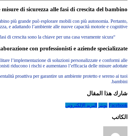
misure di sicurezza alle fasi di crescita del bambino
ambino più grande può esplorare mobili con più autonomia. Pertanto,
za, e adattando l’ambiente alle nuove capacità motorie e cognitive.
“L’attenzione continua e l’adattamento alle fasi di crescita sono la chiave per una casa veramente sicura.”
aborazione con professionisti e aziende specializzate
ilitare l’implementazione di soluzioni personalizzate e conformi alle
nisti riducono i rischi e aumentano l’efficacia delle misure adottate.
ntalità proattiva per garantire un ambiente protetto e sereno ai tuoi
bambini.
شارك هذا المقال
Facebook
تويتر
البريد الإلكتروني
الكاتب