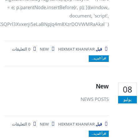
= e; p.parentNode.insertBefore(r, p); })(window,
document, 'script',
m/XSQPrl3Xvxerji5eLaBNpJq4m8XzrDOVWMRaAkal`);
قبل
HEKMAT KHANFAR
NEW
0 التعليقات
اقرأ المزيد...
New
08
NEWS POSTS
يوليو
قبل
HEKMAT KHANFAR
NEW
0 التعليقات
اقرأ المزيد...