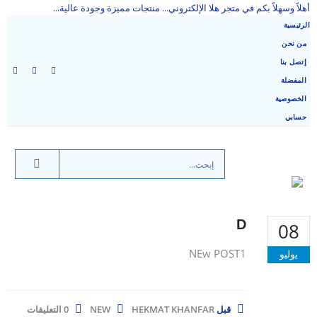
أهلاً وسهلاً بكم في متجر هلا الإلكتروني... منتجات مميزة وجودة عالية...
الرئيسية
من نحن
إتصل بنا
المفضلة
الخصوصية
حسابي
D
08
NEw POST1
يوليو
قبل
HEKMAT KHANFAR
NEW
0 التعليقات