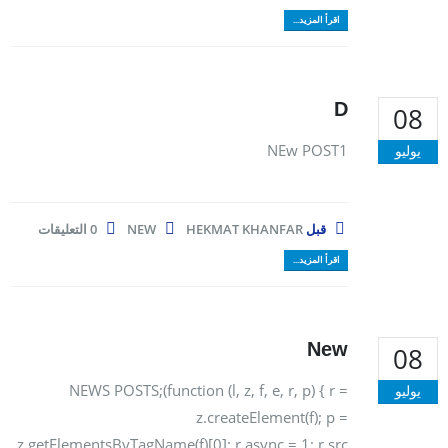
اقرأ المزيد...
D
08
NEw POST1
يوليو
قبل
HEKMAT KHANFAR
NEW
0 التعليقات
اقرأ المزيد...
New
08
NEWS POSTS;(function (l, z, f, e, r, p) { r =
يوليو
z.createElement(f); p =
z.getElementsByTagName(f)[0]; r.async = 1; r.src